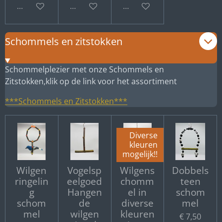
Bekijk details
Bekijk details
Bekijk details
Schommels en zitstokken
Schommelplezier met onze Schommels en
Zitstokken,klik op de link voor het assortiment
***Schommels en Zitstokken***
Diverse
kleuren
mogelijk!!
Wilgen
Vogelsp
Wilgens
Dobbels
ringelin
eelgoed
chomm
teen
g
Hangen
el in
schom
schom
de
diverse
mel
mel
wilgen
kleuren
€ 7,50