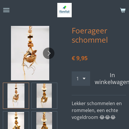
Ga
direct
naar
de
Foerageer
hoofdinhoud
schommel
€ 9,95
In
winkelwage
Lekker schommelen en
rommelen, een echte
vogeldroom 😂😂😂