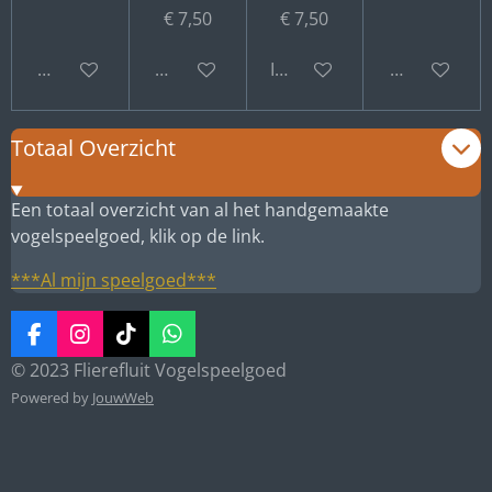
€ 7,50
€ 7,50
Bekijk details
Bekijk details
In winkelwagen
Bekijk detail
Totaal Overzicht
Een totaal overzicht van al het handgemaakte
vogelspeelgoed, klik op de link.
***Al mijn speelgoed***
F
I
T
W
a
n
i
h
© 2023 Flierefluit Vogelspeelgoed
c
s
k
a
Powered by
JouwWeb
e
t
T
t
b
a
o
s
o
g
k
A
o
r
p
k
a
p