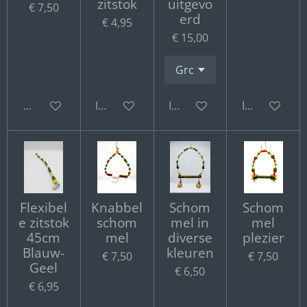
zitstok
uitgevo
€ 7,50
erd
€ 4,95
€ 15,00
Bekijk details
In winkelwagen
In winkelwagen
In winkelwa
Flexibel
Knabbel
Schom
Schom
e zitstok
schom
mel in
mel
45cm
mel
diverse
plezier
Blauw-
kleuren
€ 7,50
€ 7,50
Geel
€ 6,50
€ 6,95