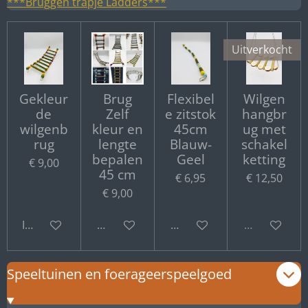
***Bruggen trapje Ladders***
Uitverkocht
Gekleur
Brug
Flexibel
Wilgen
de
Zelf
e zitstok
hangbr
wilgenb
kleur en
45cm
ug met
rug
lengte
Blauw-
schakel
bepalen
Geel
ketting
€ 9,00
45 cm
€ 6,95
€ 12,50
€ 9,00
In winkelwagen
Bekijk details
Bekijk details
Uitverkocht
Speeltuinen en foerageerspeelgoed