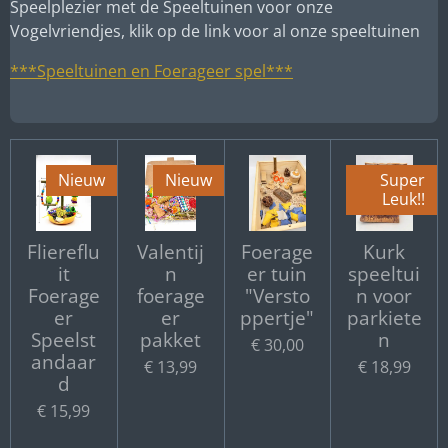
Speelplezier met de Speeltuinen voor onze
Vogelvriendjes, klik op de link voor al onze speeltuinen
***Speeltuinen en Foerageer spel***
Nieuw
Nieuw
Super
Leuk!!
Fliereflu
Valentij
Foerage
Kurk
it
n
er tuin
speeltui
Foerage
foerage
"Versto
n voor
er
er
ppertje"
parkiete
Speelst
pakket
n
€ 30,00
andaar
€ 13,99
€ 18,99
d
€ 15,99