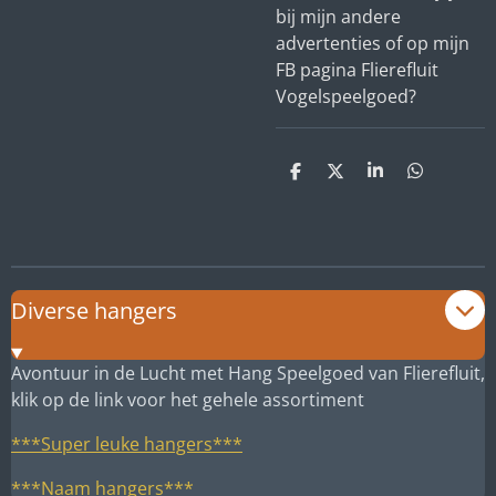
bij mijn andere
advertenties of op mijn
FB pagina Flierefluit
Vogelspeelgoed?
D
D
S
D
e
e
h
e
l
e
a
l
e
l
r
e
n
e
n
Diverse hangers
Avontuur in de Lucht met Hang Speelgoed van Flierefluit,
klik op de link voor het gehele assortiment
***Super leuke hangers***
***Naam hangers***