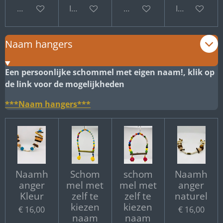
Bekijk details
In winkelwagen
Bekijk details
In winkelwa
Naam hangers
Een persoonlijke schommel met eigen naam!, klik op
de link voor de mogelijkheden
***Naam hangers***
Naamh
Schom
schom
Naamh
anger
mel met
mel met
anger
Kleur
zelf te
zelf te
naturel
kiezen
kiezen
€ 16,00
€ 16,00
naam
naam