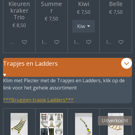
Kleuren
Summe
Kiwi
Belle
kraker
r
€ 7,50
€ 7,50
Trio
€ 7,50
€ 8,50
Uitverkocht
In winkelwagen
In winkelwagen
In winkelwa
Trapjes en Ladders
Klim met Plezier met de Trapjes en Ladders, klik op de
link voor het gehele assortiment
***Bruggen trapje Ladders***
Uitverkocht