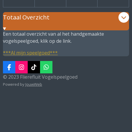
Totaal Overzicht
Een totaal overzicht van al het handgemaakte
vogelspeelgoed, klik op de link.
***Al mijn speelgoed***
F
I
T
W
a
n
i
h
© 2023 Flierefluit Vogelspeelgoed
c
s
k
a
Powered by
JouwWeb
e
t
T
t
b
a
o
s
o
g
k
A
o
r
p
k
a
p
m