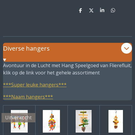
D
D
S
D
e
e
h
e
l
e
a
l
e
l
r
e
n
e
n
Diverse hangers
Avontuur in de Lucht met Hang Speelgoed van Flierefluit,
klik op de link voor het gehele assortiment
***Super leuke hangers***
***Naam hangers***
Uitverkocht