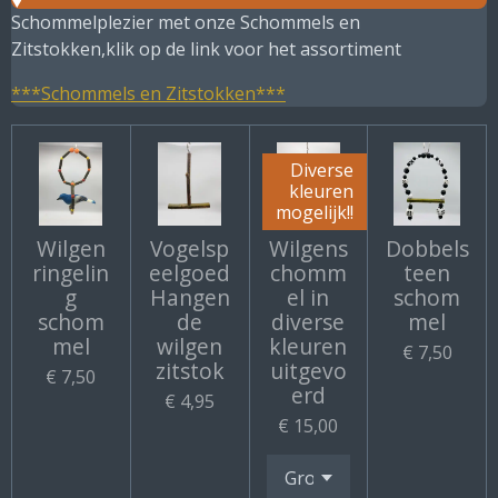
Schommelplezier met onze Schommels en
Zitstokken,klik op de link voor het assortiment
***Schommels en Zitstokken***
Diverse
kleuren
mogelijk!!
Wilgen
Vogelsp
Wilgens
Dobbels
ringelin
eelgoed
chomm
teen
g
Hangen
el in
schom
schom
de
diverse
mel
mel
wilgen
kleuren
€ 7,50
zitstok
uitgevo
€ 7,50
erd
€ 4,95
€ 15,00