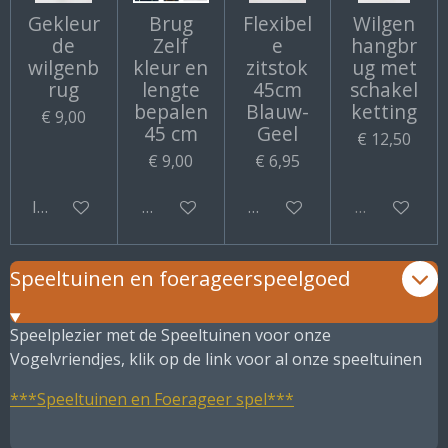
Gekleur
Brug
Flexibel
Wilgen
de
Zelf
e
hangbr
wilgenb
kleur en
zitstok
ug met
rug
lengte
45cm
schakel
bepalen
Blauw-
ketting
€ 9,00
45 cm
Geel
€ 12,50
€ 9,00
€ 6,95
In winkelwagen
Bekijk details
Bekijk details
Uitverkocht
Speeltuinen en foerageerspeelgoed
Speelplezier met de Speeltuinen voor onze
Vogelvriendjes, klik op de link voor al onze speeltuinen
***Speeltuinen en Foerageer spel***