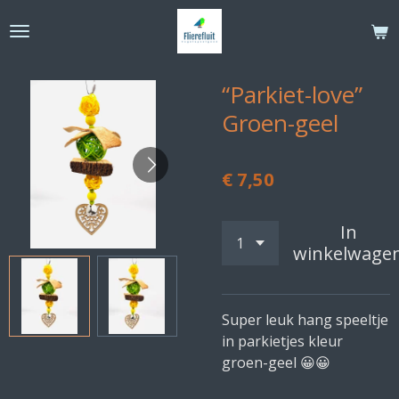
Ga
direct
naar
de
“Parkiet-love”
hoofdinhoud
Groen-geel
€ 7,50
In
winkelwage
Super leuk hang speeltje
in parkietjes kleur
groen-geel 😀😀