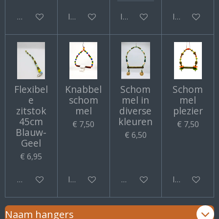
Bekijk details
In winkelwagen
In winkelwagen
In winkelwa
Flexibel
Knabbel
Schom
Schom
e
schom
mel in
mel
zitstok
mel
diverse
plezier
45cm
kleuren
€ 7,50
€ 7,50
Blauw-
€ 6,50
Geel
€ 6,95
Bekijk details
In winkelwagen
Bekijk details
In winkelwa
Naam hangers