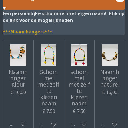
Een persoonlijke schommel met eigen naam!, klik op
de link voor de mogelijkheden
***Naam hangers***
Naamh
Schom
schom
Naamh
anger
mel
mel
anger
Kleur
met zelf
met zelf
naturel
te
te
€ 16,00
€ 16,00
kiezen
kiezen
naam
naam
€ 7,50
€ 7,50
Bekijk details
Bekijk details
In winkelwagen
Bekijk detail