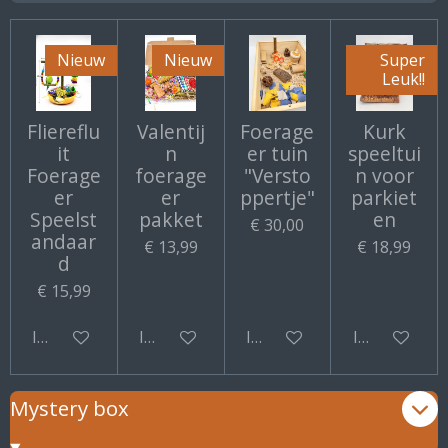
Nieuw
Nieuw
Super
Leuk!!
Fliereflu
Valentij
Foerage
Kurk
it
n
er tuin
speeltui
Foerage
foerage
"Versto
n voor
er
er
ppertje"
parkiet
Speelst
pakket
en
€ 30,00
andaar
€ 13,99
€ 18,99
d
€ 15,99
In winkelwagen
In winkelwagen
In winkelwagen
In winkelwa
Mystery box