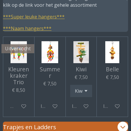
klik op de link voor het gehele assortiment
***Super leuke hangers***
***Naam hangers***
Uitverkocht
Kleuren
Summe
Kiwi
Belle
kraker
r
€ 7,50
€ 7,50
Trio
€ 7,50
€ 8,50
Uitverkocht
In winkelwagen
In winkelwagen
In winkelwa
Trapjes en Ladders