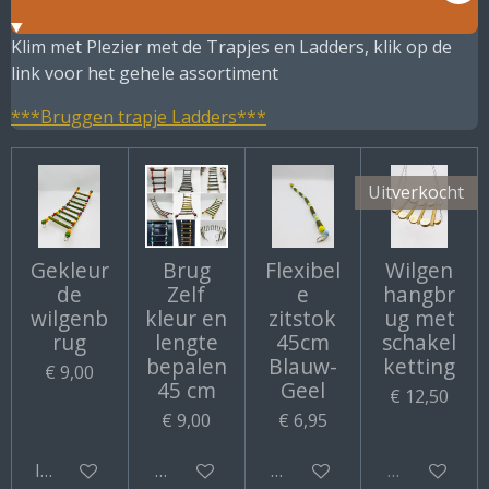
Klim met Plezier met de Trapjes en Ladders, klik op de
link voor het gehele assortiment
***Bruggen trapje Ladders***
Uitverkocht
Gekleur
Brug
Flexibel
Wilgen
de
Zelf
e
hangbr
wilgenb
kleur en
zitstok
ug met
rug
lengte
45cm
schakel
bepalen
Blauw-
ketting
€ 9,00
45 cm
Geel
€ 12,50
€ 9,00
€ 6,95
In winkelwagen
Bekijk details
Bekijk details
Uitverkocht