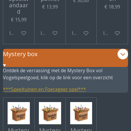
€ 30,00
andaar
€ 13,99
€ 18,99
d
€ 15,99
In winkelwagen
In winkelwagen
In winkelwagen
In winkelwa
Mystery box
Ontdek de verrassing met de Mystery Box vol
Vogelspeelgoed, klik op de link voor een overzicht
***Speeltuinen en Foerageer spel***
Mystery
Mystery
Mystery