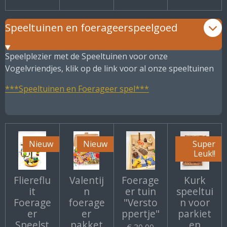
Speeltuinen en foerageerspeelgoed
Speelplezier met de Speeltuinen voor onze
Vogelvriendjes, klik op de link voor al onze speeltuinen
***Speeltuinen en Foerageer spel***
Nieuw
Nieuw
Super
Leuk!!
Fliereflu
Valentij
Foerage
Kurk
it
n
er tuin
speeltui
Foerage
foerage
"Versto
n voor
er
er
ppertje"
parkiet
Speelst
pakket
en