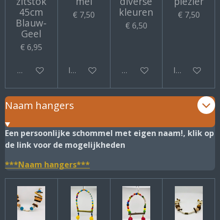
zitstok
mel
diverse
plezier
45cm
kleuren
€ 7,50
€ 7,50
Blauw-
€ 6,50
Geel
€ 6,95
Bekijk details
In winkelwagen
Bekijk details
In winkelwa
Naam hangers
Een persoonlijke schommel met eigen naam!, klik op
de link voor de mogelijkheden
***Naam hangers***