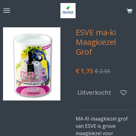
Ga
direct
naar
de
ESVE ma-ki
hoofdinhoud
Maagkiezel
Grof
€ 1,75
€ 2,55
Uitverkocht
MA-KI maagkiezel grof
van ESVE is grove
maagkiezel voor