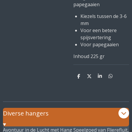
papegaaien
Kiezels tussen de 3-6
mm
Voor een betere
spijsvertering
Voor papegaaien
Inhoud 225 gr
D
D
S
D
e
e
h
e
l
e
a
l
e
l
r
e
n
e
n
Diverse hangers
Avontuur in de Lucht met Hang Speelgoed van Flierefluit,