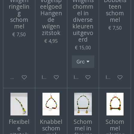
ringelin
eelgoed
chomm
teen
g
Hangen
el in
schom
schom
de
diverse
mel
mel
wilgen
kleuren
€ 7,50
zitstok
uitgevo
€ 7,50
erd
€ 4,95
€ 15,00
Bekijk details
In winkelwagen
In winkelwagen
In winkelwa
Flexibel
Knabbel
Schom
Schom
e
schom
mel in
mel