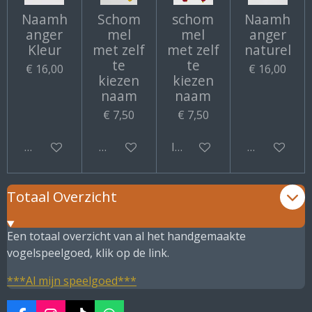
Naamh
Schom
schom
Naamh
anger
mel
mel
anger
Kleur
met zelf
met zelf
naturel
te
te
€ 16,00
€ 16,00
kiezen
kiezen
naam
naam
€ 7,50
€ 7,50
Bekijk details
Bekijk details
In winkelwagen
Bekijk detail
Totaal Overzicht
Een totaal overzicht van al het handgemaakte
vogelspeelgoed, klik op de link.
***Al mijn speelgoed***