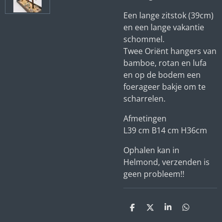
Een lange zitstok (39cm)
en een lange vakantie
schommel.
Twee Oriënt hangers van
bamboe, rotan en lufa
en op de bodem een
foerageer bakje om te
scharrelen.
Afmetingen
L39 cm B14 cm H36cm
Ophalen kan in
Helmond, verzenden is
geen probleem!!
D
D
S
D
e
e
h
e