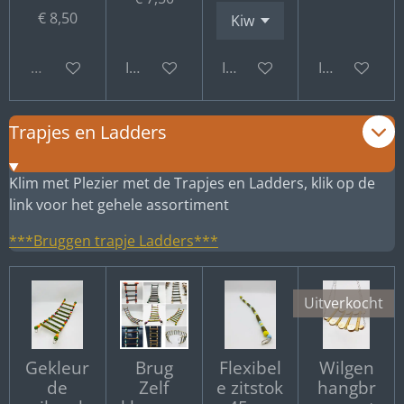
€ 8,50
Uitverkocht
In winkelwagen
In winkelwagen
In winkelwa
Trapjes en Ladders
Klim met Plezier met de Trapjes en Ladders, klik op de
link voor het gehele assortiment
***Bruggen trapje Ladders***
Uitverkocht
Gekleur
Brug
Flexibel
Wilgen
de
Zelf
e zitstok
hangbr