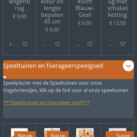
wilgenb
kleur en
45cm
ug met
rug
lengte
Blauw-
schakel
bepalen
Geel
ketting
€ 9,00
45 cm
€ 6,95
€ 12,50
€ 9,00
In winkelwagen
Bekijk details
Bekijk details
Uitverkocht
Speeltuinen en foerageerspeelgoed
Speelplezier met de Speeltuinen voor onze
Vogelvriendjes, klik op de link voor al onze speeltuinen
***Speeltuinen en Foerageer spel***
Nieuw
Nieuw
Super