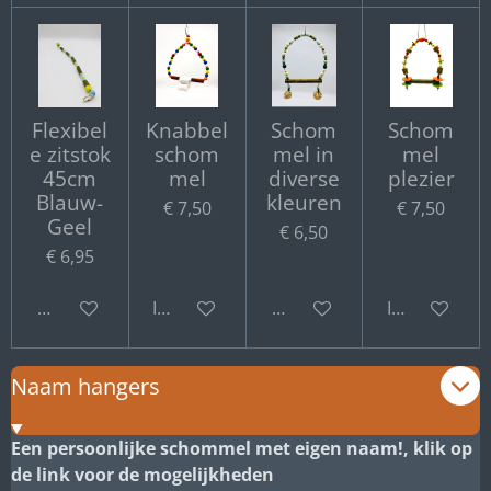
Flexibel
Knabbel
Schom
Schom
e zitstok
schom
mel in
mel
45cm
mel
diverse
plezier
Blauw-
kleuren
€ 7,50
€ 7,50
Geel
€ 6,50
€ 6,95
Bekijk details
In winkelwagen
Bekijk details
In winkelwa
Naam hangers
Een persoonlijke schommel met eigen naam!, klik op
de link voor de mogelijkheden