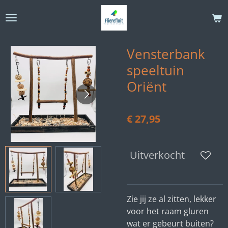
Ga
direct
naar
de
Vensterbank
hoofdinhoud
speeltuin
Oriënt
€ 27,95
Uitverkocht
Zie jij ze al zitten, lekker
voor het raam gluren
wat er gebeurt buiten?