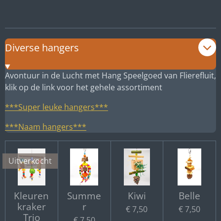
l
e
a
l
e
l
r
e
n
e
n
Diverse hangers
Avontuur in de Lucht met Hang Speelgoed van Flierefluit,
klik op de link voor het gehele assortiment
***Super leuke hangers***
***Naam hangers***
Uitverkocht
Kleuren
Summe
Kiwi
Belle
kraker
r
€ 7,50
€ 7,50
Trio
€ 7,50