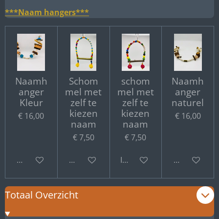
***Naam hangers***
Naamh
Schom
schom
Naamh
anger
mel met
mel met
anger
Kleur
zelf te
zelf te
naturel
kiezen
kiezen
€ 16,00
€ 16,00
naam
naam
€ 7,50
€ 7,50
Bekijk details
Bekijk details
In winkelwagen
Bekijk detail
Totaal Overzicht