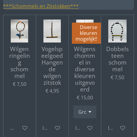
***Schommels en Zitstokken***
Diverse
kleuren
mogelijk!!
Wilgen
Vogelsp
Wilgens
Dobbels
ringelin
eelgoed
chomm
teen
g
Hangen
el in
schom
schom
de
diverse
mel
mel
wilgen
kleuren
€ 7,50
zitstok
uitgevo
€ 7,50
erd
€ 4,95
€ 15,00
Bekijk details
In winkelwagen
In winkelwagen
In winkelwa