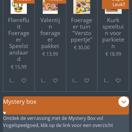
Leuk!!
Fliereflu
Valentij
Foerage
Kurk
it
n
er tuin
speeltui
Foerage
foerage
"Versto
n voor
er
er
ppertje"
parkiete
Speelst
pakket
n
€ 30,00
andaar
€ 13,99
€ 18,99
d
€ 15,99
In winkelwagen
In winkelwagen
In winkelwagen
In winkelwa
Mystery box
Ontdek de verrassing met de Mystery Box vol
Vogelspeelgoed, klik op de link voor een overzicht