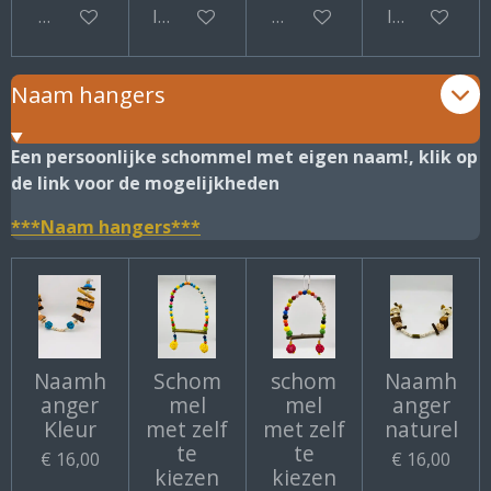
Bekijk details
In winkelwagen
Bekijk details
In winkelwa
Naam hangers
Een persoonlijke schommel met eigen naam!, klik op
de link voor de mogelijkheden
***Naam hangers***
Naamh
Schom
schom
Naamh
anger
mel
mel
anger
Kleur
met zelf
met zelf
naturel
te
te
€ 16,00
€ 16,00
kiezen
kiezen