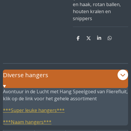
en haak, rotan ballen,
houten kralen en
snippers
D
D
S
D
e
e
h
e
l
e
a
l
e
l
r
e
n
e
n
Diverse hangers
Avontuur in de Lucht met Hang Speelgoed van Flierefluit,
klik op de link voor het gehele assortiment
***Super leuke hangers***
***Naam hangers***