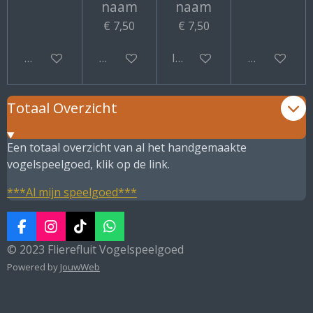
naam
naam
€ 7,50
€ 7,50
Bekijk details
Bekijk details
In winkelwagen
Bekijk detail
Totaal Overzicht
Een totaal overzicht van al het handgemaakte
vogelspeelgoed, klik op de link.
***Al mijn speelgoed***
F
I
T
W
a
n
i
h
© 2023 Flierefluit Vogelspeelgoed
c
s
k
a
Powered by
JouwWeb
e
t
T
t
b
a
o
s
o
g
k
A
o
r
p