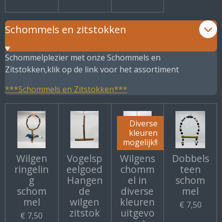
Schommels en zitstokken
Schommelplezier met onze Schommels en
Zitstokken,klik op de link voor het assortiment
***Schommels en Zitstokken***
Diverse
kleuren
mogelijk!!
Wilgen
Vogelsp
Wilgens
Dobbels
ringelin
eelgoed
chomm
teen
g
Hangen
el in
schom
schom
de
diverse
mel
mel
wilgen
kleuren
€ 7,50
zitstok
uitgevo
€ 7,50