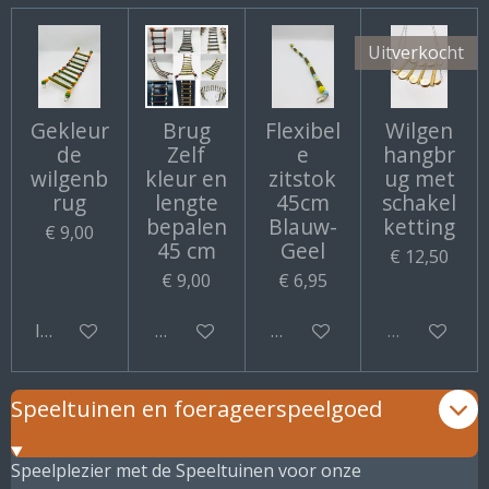
Uitverkocht
Gekleur
Brug
Flexibel
Wilgen
de
Zelf
e
hangbr
wilgenb
kleur en
zitstok
ug met
rug
lengte
45cm
schakel
bepalen
Blauw-
ketting
€ 9,00
45 cm
Geel
€ 12,50
€ 9,00
€ 6,95
In winkelwagen
Bekijk details
Bekijk details
Uitverkocht
Speeltuinen en foerageerspeelgoed
Speelplezier met de Speeltuinen voor onze