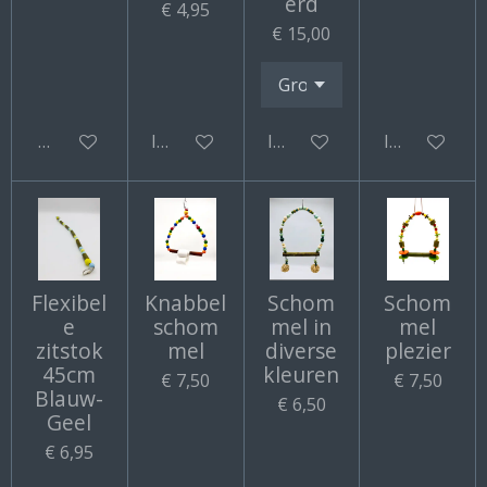
erd
€ 4,95
€ 15,00
Bekijk details
In winkelwagen
In winkelwagen
In winkelwa
Flexibel
Knabbel
Schom
Schom
e
schom
mel in
mel
zitstok
mel
diverse
plezier
45cm
kleuren
€ 7,50
€ 7,50
Blauw-
€ 6,50
Geel
€ 6,95