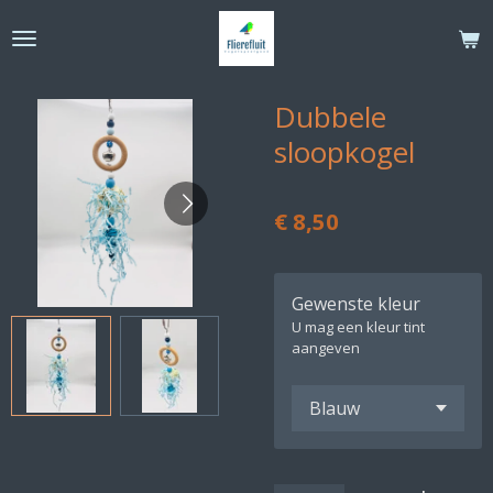
Ga
direct
naar
de
Dubbele
hoofdinhoud
sloopkogel
€ 8,50
Gewenste kleur
U mag een kleur tint
aangeven