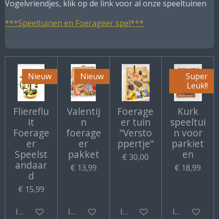
Vogelvriendjes, klik op de link voor al onze speeltuinen
***Speeltuinen en Foerageer spel***
Nieuw
Nieuw
Super
Leuk!!
Fliereflu
Valentij
Foerage
Kurk
it
n
er tuin
speeltui
Foerage
foerage
"Versto
n voor
er
er
ppertje"
parkiet
Speelst
pakket
en
€ 30,00
andaar
€ 13,99
€ 18,99
d
€ 15,99
In winkelwagen
In winkelwagen
In winkelwagen
In winkelwa