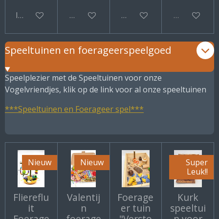
In winkelwagen
Bekijk details
Bekijk details
Uitverkocht
Speeltuinen en foerageerspeelgoed
Speelplezier met de Speeltuinen voor onze
Vogelvriendjes, klik op de link voor al onze speeltuinen
***Speeltuinen en Foerageer spel***
Nieuw
Nieuw
Super
Leuk!!
Fliereflu
Valentij
Foerage
Kurk
it
n
er tuin
speeltui
Foerage
foerage
"Versto
n voor