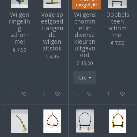
mogelijk!!
Wilgen
Vogelsp
Wilgens
Dobbels
ringelin
eelgoed
chomm
teen
g
Hangen
el in
schom
schom
de
diverse
mel
mel
wilgen
kleuren
€ 7,50
zitstok
uitgevo
€ 7,50
erd
€ 4,95
€ 15,00
Bekijk details
In winkelwagen
In winkelwagen
In winkelwa