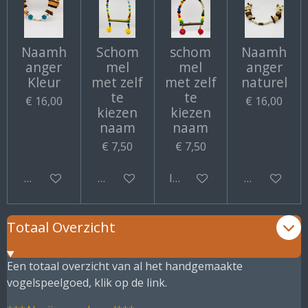
Naamh
Schom
schom
Naamh
anger
mel
mel
anger
Kleur
met zelf
met zelf
naturel
te
te
€ 16,00
€ 16,00
kiezen
kiezen
naam
naam
€ 7,50
€ 7,50
Bekijk details
Bekijk details
In winkelwagen
Bekijk detail
Totaal Overzicht
Een totaal overzicht van al het handgemaakte
vogelspeelgoed, klik op de link.