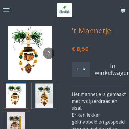
Ga
direct
naar
de
't Mannetje
hoofdinhoud
€ 8,50
In
winkelwage
Het mannetje is gemaakt
met rvs ijzerdraad en
sisal.
Er kan lekker
geknabbeld en gespeeld
worden met de rotan