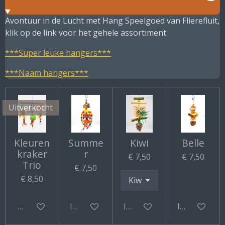
Avontuur in de Lucht met Hang Speelgoed van Flierefluit,
klik op de link voor het gehele assortiment
***Super leuke hangers***
***Naam hangers***
Uitverkocht
Kleuren
Summe
Kiwi
Belle
kraker
r
€ 7,50
€ 7,50
Trio
€ 7,50
€ 8,50
Uitverkocht
In winkelwagen
In winkelwagen
In winkelwa