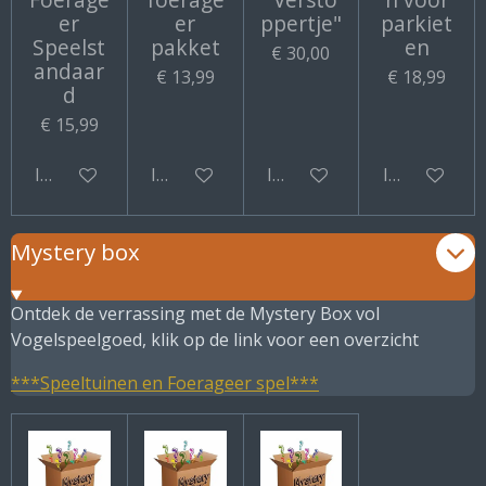
er
er
ppertje"
parkiet
Speelst
pakket
en
€ 30,00
andaar
€ 13,99
€ 18,99
d
€ 15,99
In winkelwagen
In winkelwagen
In winkelwagen
In winkelwa
Mystery box
Ontdek de verrassing met de Mystery Box vol
Vogelspeelgoed, klik op de link voor een overzicht
***Speeltuinen en Foerageer spel***