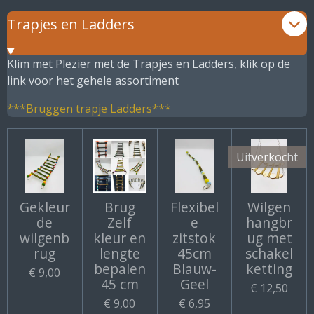
Trapjes en Ladders
Klim met Plezier met de Trapjes en Ladders, klik op de
link voor het gehele assortiment
***Bruggen trapje Ladders***
Uitverkocht
Gekleur
Brug
Flexibel
Wilgen
de
Zelf
e
hangbr
wilgenb
kleur en
zitstok
ug met
rug
lengte
45cm
schakel
bepalen
Blauw-
ketting
€ 9,00
45 cm
Geel
€ 12,50
€ 9,00
€ 6,95