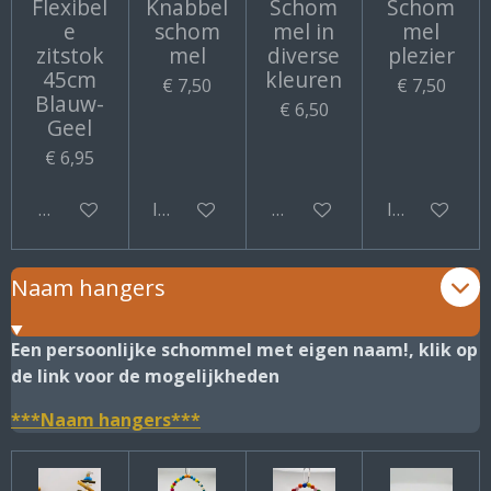
Flexibel
Knabbel
Schom
Schom
e
schom
mel in
mel
zitstok
mel
diverse
plezier
45cm
kleuren
€ 7,50
€ 7,50
Blauw-
€ 6,50
Geel
€ 6,95
Bekijk details
In winkelwagen
Bekijk details
In winkelwa
Naam hangers
Een persoonlijke schommel met eigen naam!, klik op
de link voor de mogelijkheden
***Naam hangers***