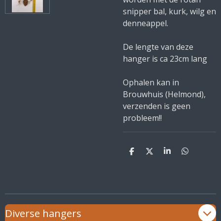
snipper bal, kurk, wilg en
denneappel.
De lengte van deze
hanger is ca 23cm lang
Ophalen kan in
Brouwhuis (Helmond),
verzenden is geen
probleem!!
D
D
S
D
e
e
h
e
l
e
a
l
e
l
r
e
n
e
n
Diverse hangers